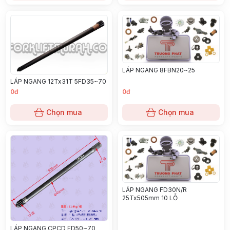
LÁP NGANG 8FBN20~25
LÁP NGANG 12Tx31T 5FD35~70
0đ
0đ
Chọn mua
Chọn mua
LÁP NGANG FD30N/R
25Tx505mm 10 LỖ
LÁP NGANG CPCD FD50~70