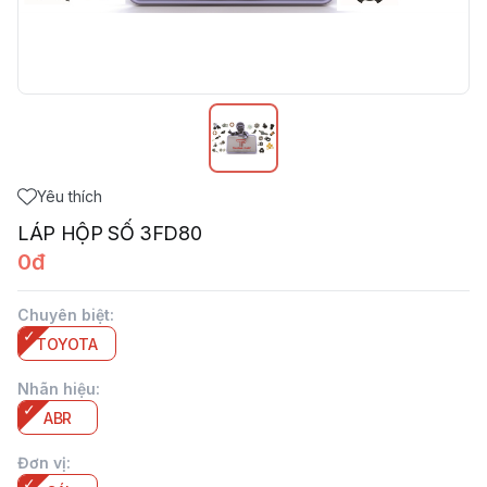
Yêu thích
LÁP HỘP SỐ 3FD80
0đ
Chuyên biệt
:
TOYOTA
Nhãn hiệu
:
ABR
Đơn vị
: