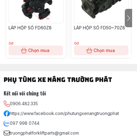
LÁP HỘP SỐ FD60Z8
LÁP HỘP SỐ FD50~70Z8
0đ
0đ
Chọn mua
Chọn mua
PHỤ TÙNG XE NÂNG TRƯỜNG PHÁT
Kết nối với chúng tôi
0906.482.335
https://www.facebook.com/phutungxenangtruongphat
097 998 0744
truongphatforkliftparts@gmail.com