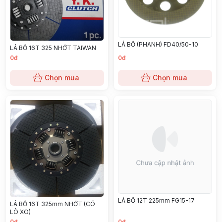
LÁ BỐ (PHANH) FD40/50-10
LÁ BỐ 16T 325 NHỚT TAIWAN
0đ
0đ
Chọn mua
Chọn mua
LÁ BỐ 12T 225mm FG15-17
LÁ BỐ 16T 325mm NHỚT (CÓ
LÒ XO)
0đ
0đ