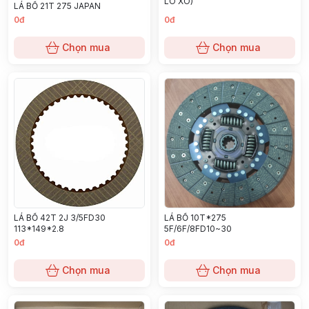
LÒ XO)
LÁ BỐ 21T 275 JAPAN
0đ
0đ
Chọn mua
Chọn mua
LÁ BỐ 10T*275
LÁ BỐ 42T 2J 3/5FD30
5F/6F/8FD10~30
113*149*2.8
0đ
0đ
Chọn mua
Chọn mua