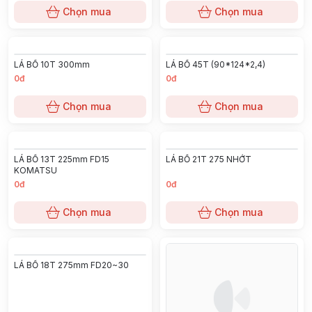
LÁ BỐ 13T (THẮNG) (29.9x178)
0đ
0đ
Chọn mua
Chọn mua