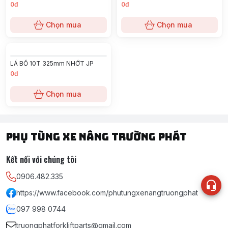
Chọn mua
Chọn mua
LÁ BỐ 10T 275 NHỚT
LÁ BỐ 21T 300mm
4F/5F/6FD20~30
0đ
0đ
Chọn mua
Chọn mua
LÁ BỐ 41T (69/75*125*2.8)
LÁ BỐ THẮNG 13T D4DD
29/39*178*3
0đ
0đ