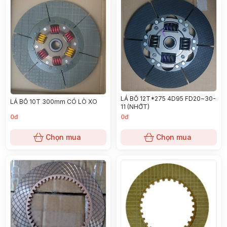
LÁ BỐ 12T*275 4D95 FD20~30-
LÁ BỐ 10T 300mm CÓ LÒ XO
11 (NHỚT)
0đ
0đ
Chọn mua
Chọn mua