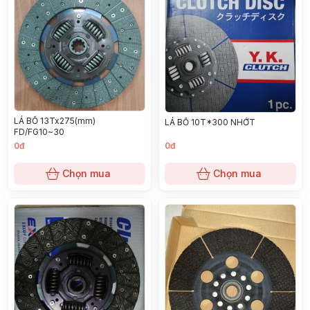
LÁ BỐ 13Tx275(mm)
LÁ BỐ 10T*300 NHỚT
FD/FG10~30
0đ
0đ
Chọn mua
Chọn mua