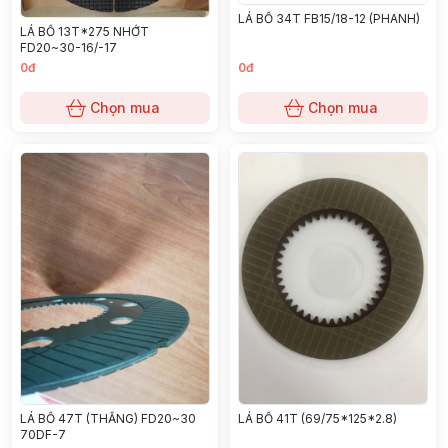
LÁ BỐ 34T FB15/18-12 (PHANH)
LÁ BỐ 13T*275 NHỚT
FD20~30-16/-17
0đ
0đ
Chọn mua
Chọn mua
LÁ BỐ 47T (THẮNG) FD20~30
LÁ BỐ 41T (69/75*125*2.8)
70DF-7