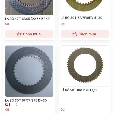
LÁ BỐ 30T 6F/7F/8FD15~30
LÁ BỐ 47T 6D95 (90.5x152x3)
0đ
0đ
Chọn mua
Chọn mua
LÁ BỐ 50T (80*128*2,2)
LÁ BỐ 30T 6F/7F/8FD15~30
(2.8mm)
0đ
0đ