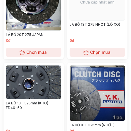
LÁ BỐ 13T 275 NHỚT (LÒ XO)
LÁ BỐ 20T 275 JAPAN
0đ
0đ
Chọn mua
Chọn mua
LÁ BỐ 10T 325mm (KHÔ)
FD40~50
LÁ BỐ 10T 325mm (NHỚT)
0đ
0đ