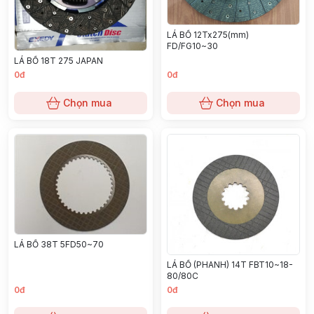
LÁ BỐ 12Tx275(mm)
FD/FG10~30
LÁ BỐ 18T 275 JAPAN
0đ
0đ
Chọn mua
Chọn mua
LÁ BỐ 38T 5FD50~70
LÁ BỐ (PHANH) 14T FBT10~18-
80/80C
0đ
0đ