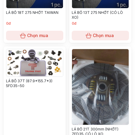
LÁ BỐ 18T 275 NHỚT TAIWAN
LÁ BỐ 13T 275 NHỚT (CÓ LÒ
XO)
0đ
0đ
Chọn mua
Chọn mua
LÁ BỐ 37T (87.9*155.7*3)
5FD35~50
LÁ BỐ 21T 300mm (NHỚT)
7FD35, CÓ LÒ XO