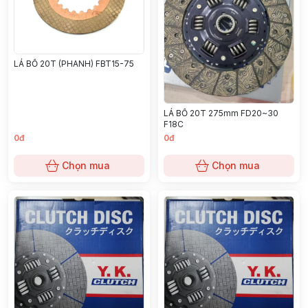
LÁ BỐ 20T (PHANH) FBT15-75
LÁ BỐ 20T 275mm FD20~30
F18C
0đ
0đ
Chọn mua
Chọn mua