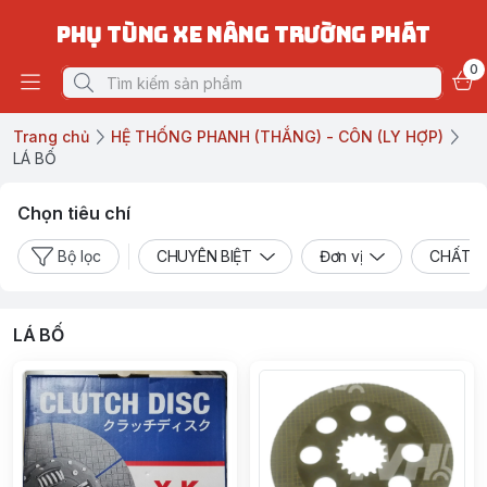
PHỤ TÙNG XE NÂNG TRƯỜNG PHÁT
0
Trang chủ
HỆ THỐNG PHANH (THẮNG) - CÔN (LY HỢP)
LÁ BỐ
Chọn tiêu chí
Bộ lọc
CHUYÊN BIỆT
Đơn vị
CHẤT L
LÁ BỐ