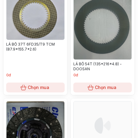
LÁ BỐ 37T 6FD35/T9 TCM
(87.9*155.7*2.6)
LÁ BỐ 54T (135*216*4.8) -
DOOSAN
0đ
0đ
Chọn mua
Chọn mua