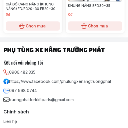
GIÁ ĐỠ CÀNG NÂNG (KHUNG
KHUNG NÂNG 8FD30~35
NÂNG) FD/FG20~30 FB20~30
0đ
0đ
Chọn mua
Chọn mua
PHỤ TÙNG XE NÂNG TRƯỜNG PHÁT
Kết nối với chúng tôi
0906.482.335
https://www.facebook.com/phutungxenangtruongphat
097 998 0744
truongphatforkliftparts@gmail.com
Chính sách
Liên hệ