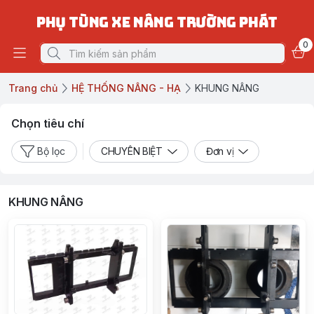
PHỤ TÙNG XE NÂNG TRƯỜNG PHÁT
0
Trang chủ
HỆ THỐNG NÂNG - HẠ
KHUNG NÂNG
Chọn tiêu chí
Bộ lọc
CHUYÊN BIỆT
Đơn vị
KHUNG NÂNG