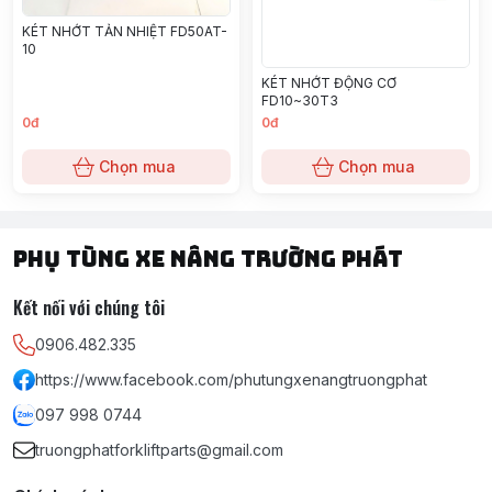
KÉT NHỚT TẢN NHIỆT FD50AT-
10
KÉT NHỚT ĐỘNG CƠ
FD10~30T3
0đ
0đ
Chọn mua
Chọn mua
PHỤ TÙNG XE NÂNG TRƯỜNG PHÁT
Kết nối với chúng tôi
0906.482.335
https://www.facebook.com/phutungxenangtruongphat
097 998 0744
truongphatforkliftparts@gmail.com