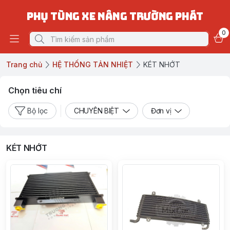
PHỤ TÙNG XE NÂNG TRƯỜNG PHÁT
0
Trang chủ
HỆ THỐNG TẢN NHIỆT
KÉT NHỚT
Chọn tiêu chí
Bộ lọc
CHUYÊN BIỆT
Đơn vị
KÉT NHỚT