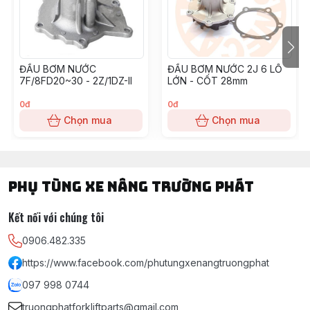
ĐẦU BƠM NƯỚC
ĐẦU BƠM NƯỚC 2J 6 LỖ
7F/8FD20~30 - 2Z/1DZ-II
LỚN - CỐT 28mm
0đ
0đ
Chọn mua
Chọn mua
PHỤ TÙNG XE NÂNG TRƯỜNG PHÁT
Kết nối với chúng tôi
0906.482.335
https://www.facebook.com/phutungxenangtruongphat
097 998 0744
truongphatforkliftparts@gmail.com