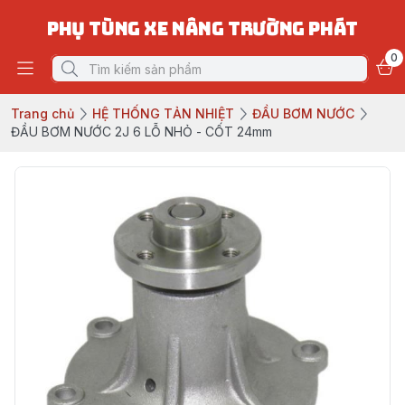
PHỤ TÙNG XE NÂNG TRƯỜNG PHÁT
0
Trang chủ
HỆ THỐNG TẢN NHIỆT
ĐẦU BƠM NƯỚC
ĐẦU BƠM NƯỚC 2J 6 LỖ NHỎ - CỐT 24mm