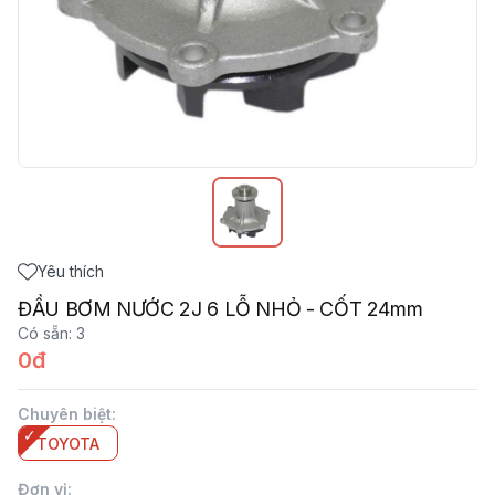
Yêu thích
ĐẦU BƠM NƯỚC 2J 6 LỖ NHỎ - CỐT 24mm
Có sẵn
:
3
0đ
Chuyên biệt
:
TOYOTA
Đơn vị
: