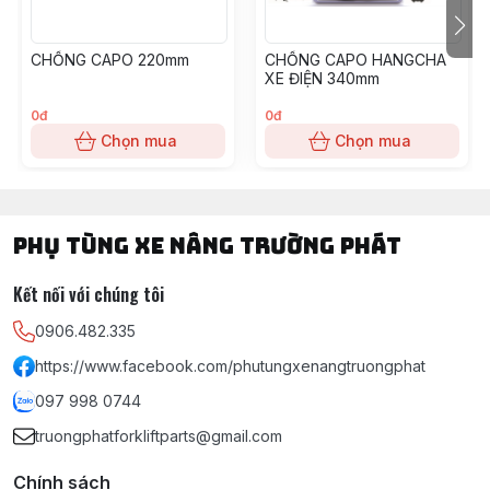
CHỐNG CAPO 220mm
CHỐNG CAPO HANGCHA
XE ĐIỆN 340mm
0đ
0đ
Chọn mua
Chọn mua
PHỤ TÙNG XE NÂNG TRƯỜNG PHÁT
Kết nối với chúng tôi
0906.482.335
https://www.facebook.com/phutungxenangtruongphat
097 998 0744
truongphatforkliftparts@gmail.com
Chính sách