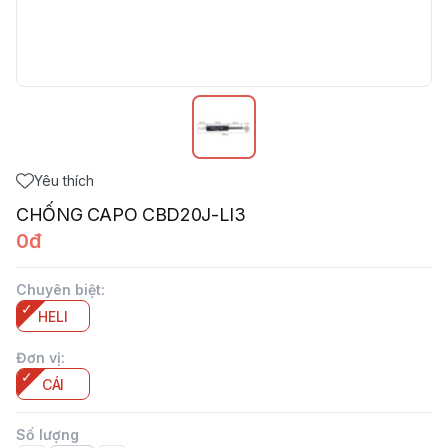
Yêu thích
CHỐNG CAPO CBD20J-LI3
0đ
Chuyên biệt
:
HELI
Đơn vị
:
CÁI
Số lượng