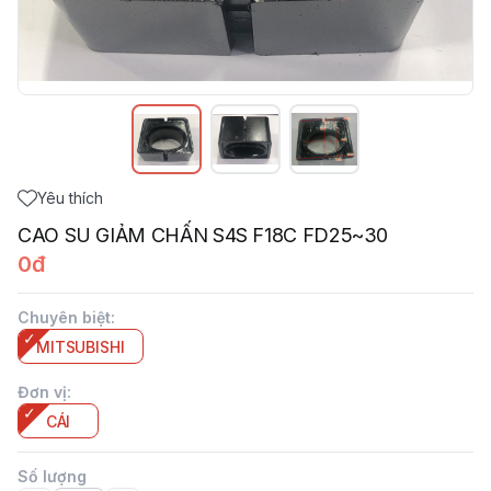
Yêu thích
CAO SU GIẢM CHẤN S4S F18C FD25~30
0đ
Chuyên biệt
:
MITSUBISHI
Đơn vị
:
CÁI
Số lượng