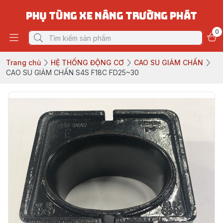
PHỤ TÙNG XE NÂNG TRƯỜNG PHÁT
0
Trang chủ
HỆ THỐNG ĐỘNG CƠ
CAO SU GIẢM CHẤN
CAO SU GIẢM CHẤN S4S F18C FD25~30