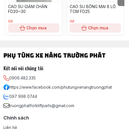
CAO SU GIẢM CHẤN
CAO SU BÔNG MAI 8 LỖ
FD20~30
TCM FD25
0đ
0đ
Chọn mua
Chọn mua
PHỤ TÙNG XE NÂNG TRƯỜNG PHÁT
Kết nối với chúng tôi
0906.482.335
https://www.facebook.com/phutungxenangtruongphat
097 998 0744
truongphatforkliftparts@gmail.com
Chính sách
Liên hệ