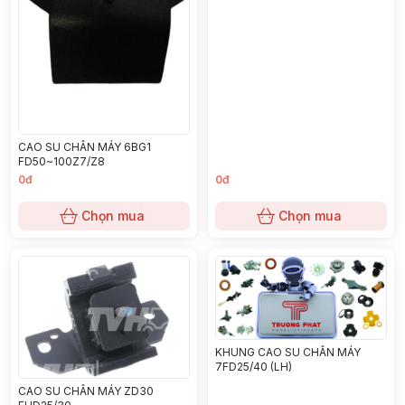
F18C (91A20-20200)
CAO SU CHÂN MÁY 6BG1
FD50~100Z7/Z8
0đ
0đ
Chọn mua
Chọn mua
KHUNG CAO SU CHÂN MÁY
7FD25/40 (LH)
CAO SU CHÂN MÁY ZD30