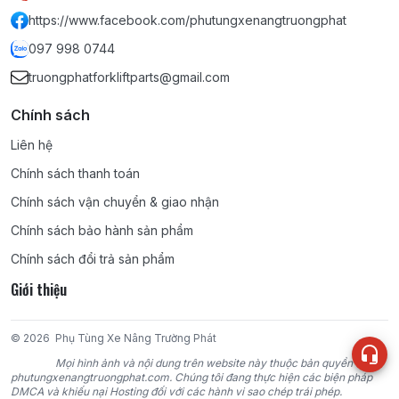
https://www.facebook.com/phutungxenangtruongphat
097 998 0744
truongphatforkliftparts@gmail.com
Chính sách
Liên hệ
Chính sách thanh toán
Chính sách vận chuyển & giao nhận
Chính sách bảo hành sản phẩm
Chính sách đổi trả sản phẩm
Giới thiệu
© 2026
Phụ Tùng Xe Nâng Trường Phát
Mọi hình ảnh và nội dung trên website này thuộc bản quyền của
phutungxenangtruongphat.com. Chúng tôi đang thực hiện các biện pháp
DMCA và khiếu nại Hosting đối với các hành vi sao chép trái phép.