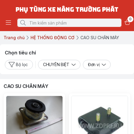
PHỤ TÙNG XE NÂNG TRƯỜNG PHÁT
0
Trang chủ
HỆ THỐNG ĐỘNG CƠ
CAO SU CHÂN MÁY
Chọn tiêu chí
Bộ lọc
CHUYÊN BIỆT
Đơn vị
CAO SU CHÂN MÁY