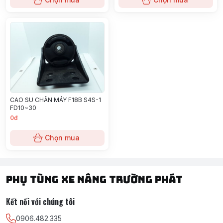
CAO SU CHÂN MÁY F18B S4S-1
FD10~30
0đ
Chọn mua
PHỤ TÙNG XE NÂNG TRƯỜNG PHÁT
Kết nối với chúng tôi
0906.482.335