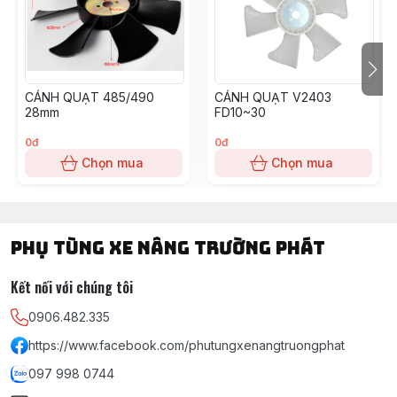
CÁNH QUẠT 485/490
CÁNH QUẠT V2403
28mm
FD10~30
0đ
0đ
Chọn mua
Chọn mua
PHỤ TÙNG XE NÂNG TRƯỜNG PHÁT
Kết nối với chúng tôi
0906.482.335
https://www.facebook.com/phutungxenangtruongphat
097 998 0744