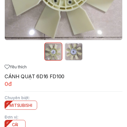
Yêu thích
CÁNH QUẠT 6D16 FD100
0đ
Chuyên biệt
:
MITSUBISHI
Đơn vị
:
CÁI