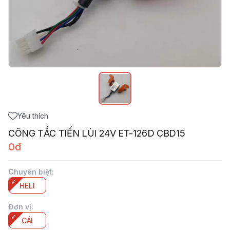
Yêu thích
CÔNG TẮC TIẾN LÙI 24V ET-126D CBD15
0đ
Chuyên biệt
:
HELI
Đơn vị
:
CÁI