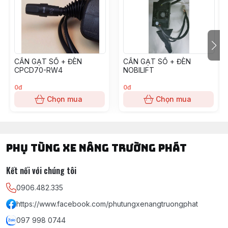
CẦN GẠT SỐ + ĐÈN
CẦN GẠT SỐ + ĐÈN
CPCD70-RW4
NOBILIFT
0đ
0đ
Chọn mua
Chọn mua
PHỤ TÙNG XE NÂNG TRƯỜNG PHÁT
Kết nối với chúng tôi
0906.482.335
https://www.facebook.com/phutungxenangtruongphat
097 998 0744