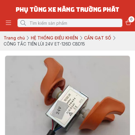
PHỤ TÙNG XE NÂNG TRƯỜNG PHÁT
0
Trang chủ
HỆ THỐNG ĐIỀU KHIỂN
CẦN GẠT SỐ
CÔNG TẮC TIẾN LÙI 24V ET-126D CBD15