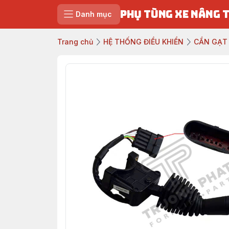
PHỤ TÙNG XE NÂNG 
Danh mục
Trang chủ
HỆ THỐNG ĐIỀU KHIỂN
CẦN GẠT