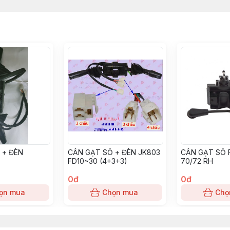
 + ĐÈN
CẦN GẠT SỐ + ĐÈN JK803
CẦN GẠT SỐ F
FD10~30 (4+3+3)
70/72 RH
0đ
0đ
ọn mua
Chọn mua
Chọ