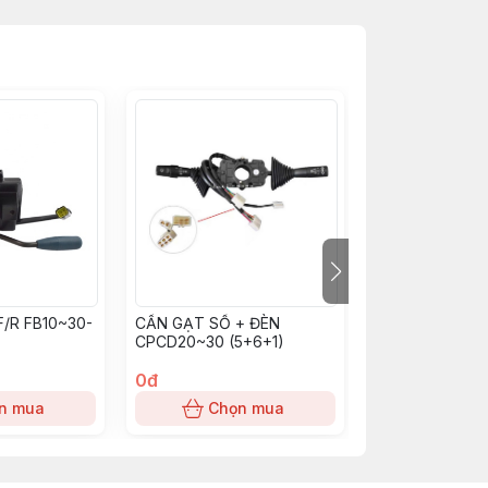
/R FB10~30-
CẦN GẠT SỐ + ĐÈN
CẦN GẠT SỐ 8
CPCD20~30 (5+6+1)
(57450-26651-7
0đ
0đ
n mua
Chọn mua
Chọn