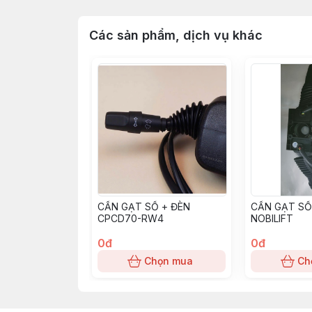
Các sản phẩm, dịch vụ khác
CẦN GẠT SỐ + ĐÈN
CẦN GẠT SỐ
CPCD70-RW4
NOBILIFT
0đ
0đ
Chọn mua
Ch