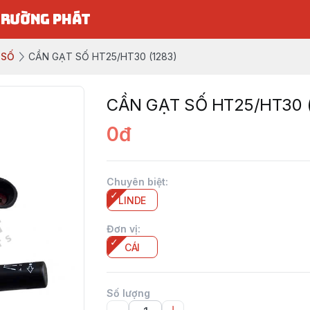
TRƯỜNG PHÁT
 SỐ
CẦN GẠT SỐ HT25/HT30 (1283)
CẦN GẠT SỐ HT25/HT30 (
0đ
Chuyên biệt
:
LINDE
Đơn vị
:
CÁI
Số lượng