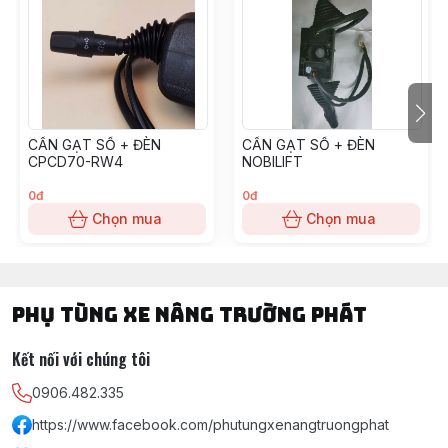
CẦN GẠT SỐ + ĐÈN
CẦN GẠT SỐ + ĐÈN
CPCD70-RW4
NOBILIFT
0đ
0đ
Chọn mua
Chọn mua
PHỤ TÙNG XE NÂNG TRƯỜNG PHÁT
Kết nối với chúng tôi
0906.482.335
https://www.facebook.com/phutungxenangtruongphat