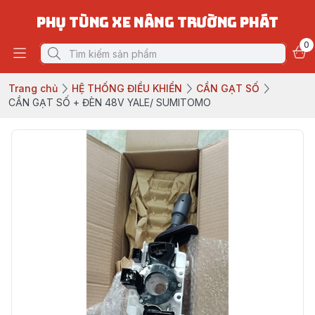
PHỤ TÙNG XE NÂNG TRƯỜNG PHÁT
0
Trang chủ
HỆ THỐNG ĐIỀU KHIỂN
CẦN GẠT SỐ
CẦN GẠT SỐ + ĐÈN 48V YALE/ SUMITOMO