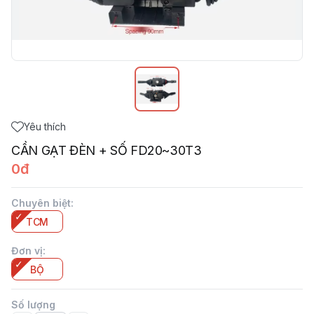
Yêu thích
CẦN GẠT ĐÈN + SỐ FD20~30T3
0đ
Chuyên biệt
:
TCM
Đơn vị
:
BỘ
Số lượng