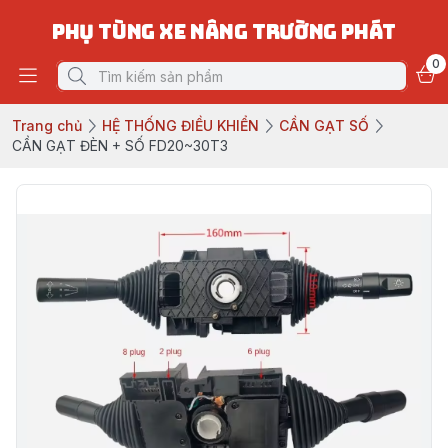
PHỤ TÙNG XE NÂNG TRƯỜNG PHÁT
0
Trang chủ
HỆ THỐNG ĐIỀU KHIỂN
CẦN GẠT SỐ
CẦN GẠT ĐÈN + SỐ FD20~30T3