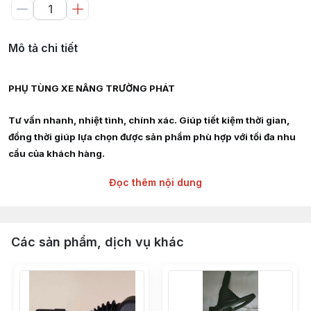
Mô tả chi tiết
PHỤ TÙNG XE NÂNG TRƯỜNG PHÁT
Tư vấn nhanh, nhiệt tình, chính xác. Giúp tiết kiệm thời gian,
đồng thời giúp lựa chọn được sản phẩm phù hợp với tối đa nhu
cầu của khách hàng.
Đọc thêm nội dung
Giao hàng siêu tốc nội thành HCM, Hà Nội, Bình Dương, Đồng
Nai, Bà Rịa Vũng Tàu
Chuyên cung cấp :
Các sản phẩm, dịch vụ khác
Phụ tùng, linh kiện, chi tiết kỹ thuật xe nâng hàng các hãng :
TOYOTA, TCM, MITSUBISHI, KOMAT'SU, HELI, HANGCHA,
YALE, SUMITOMO, EP, SHINKO, NISSAN, YANMAR, DAEWOO,
HYUNDAI, SAMSUNG, CLARK, HYSTER, NICHIYU, LINDE,