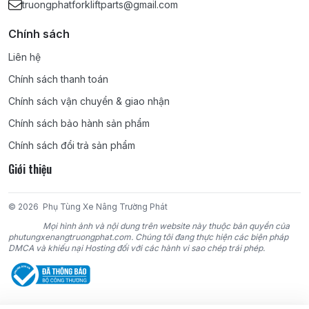
truongphatforkliftparts@gmail.com
4G64, 4DR5, 4DQ5, 4DQ7, S4Q2, S4E, S4E2, S4S, 6DR5, S6S,
S6E2, 6D15, 6D16, 6D22;
Chính sách
KOMATSU:
4D95S, 4D95S-W, 4D95S-1, 4D95L, 4D92E, 4D94E,
Liên hệ
4D94LE, 4D98E, 4D98LE, 6D95, 6D95L, 4D105, 6D102, 6D105,
Chính sách thanh toán
6D125;
Chính sách vận chuyển & giao nhận
TCM:
4FA1, 4FE1, C190, C221, C240, 4BC2, 4LB1, 4JG2, 6BB1,
Chính sách bảo hành sản phẩm
6BD1, 6BG1, DA220, DA120, DA640, D500, C330;
Chính sách đổi trả sản phẩm
Giới thiệu
NISSAN:
D11, J15, J16, A12, A15, Z24, H20, H21-II, H15, H25, K15,
K21, K25, SD22, SD15, SD25, SD33, TD27, TD42, BD30, CD17,
TB42, TB45, PD6;
© 2026
Phụ Tùng Xe Nâng Trường Phát
Mọi hình ảnh và nội dung trên website này thuộc bản quyền của
YANMAR:
4TNE98, 4TNE94, 4TNE94L, 4TNV94L;
phutungxenangtruongphat.com. Chúng tôi đang thực hiện các biện pháp
DMCA và khiếu nại Hosting đối với các hành vi sao chép trái phép.
DAEWOO:
DC24, GC24, D427, DB33A;
HYUNDAI:
AG44, AG45, D4BB;