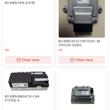
BO ĐIỆN FB15-8 (F/R)
BO ĐIỆN (ECU) V29 FD30~38
CPCD35-Q25K2
0đ
0đ
Chọn mua
Chọn mua
BO ĐIỆN BM24C10-CAN
PTE15Q-A