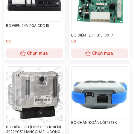
BO ĐIỆN 24V 90A CDD15
BO ĐIỆN FET FB15-30-7
0đ
0đ
Chọn mua
Chọn mua
BỘ CHẨN ĐOÁN LỖI 1313K
BO ĐIỆN ECU (HỘP ĐIỀU KHIỂN)
3E22YG51 HANGCHA/LIUGONG