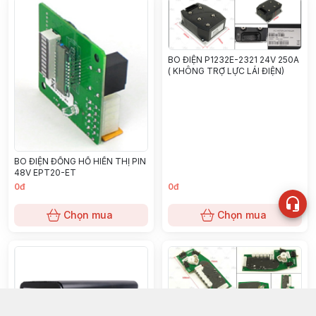
BO ĐIỆN P1232E-2321 24V 250A
( KHÔNG TRỢ LỰC LÁI ĐIỆN)
BO ĐIỆN ĐỒNG HỒ HIỂN THỊ PIN
48V EPT20-ET
0đ
0đ
Chọn mua
Chọn mua
BO ĐIỆN ĐIỀU KHIỂN TỐC ĐỘ