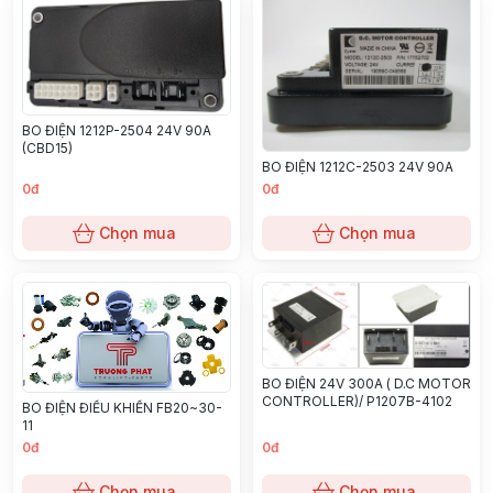
BO ĐIỆN 1212P-2504 24V 90A
(CBD15)
BO ĐIỆN 1212C-2503 24V 90A
0đ
0đ
Chọn mua
Chọn mua
BO ĐIỆN 24V 300A ( D.C MOTOR
CONTROLLER)/ P1207B-4102
BO ĐIỆN ĐIỀU KHIỂN FB20~30-
11
0đ
0đ
Chọn mua
Chọn mua