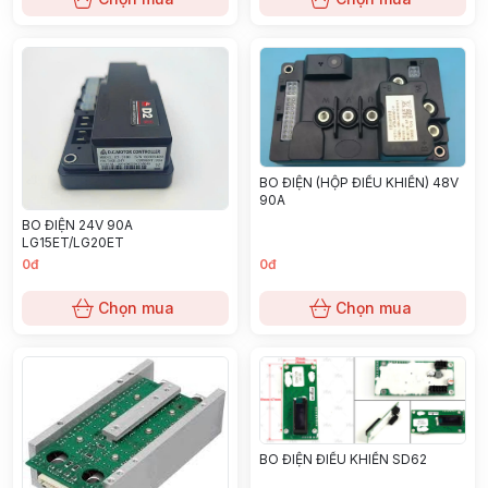
BO ĐIỆN (HỘP ĐIỀU KHIỂN) 48V
90A
BO ĐIỆN 24V 90A
LG15ET/LG20ET
0đ
0đ
Chọn mua
Chọn mua
BO ĐIỆN ĐIỀU KHIỂN SD62