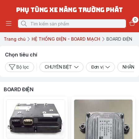
PHỤ TÙNG XE NÂNG TRƯỜNG PHÁT
0
Trang chủ
HỆ THỐNG ĐIỆN - BOARD MẠCH
BOARD ĐIỆN
Chọn tiêu chí
Bộ lọc
CHUYÊN BIỆT
Đơn vị
NHÃN H
BOARD ĐIỆN