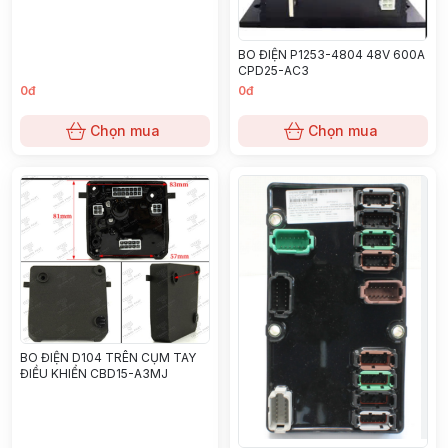
BO ĐIỆN P1253-4804 48V 600A
CPD25-AC3
0đ
0đ
Chọn mua
Chọn mua
BO ĐIỆN D104 TRÊN CỤM TAY
ĐIỀU KHIỂN CBD15-A3MJ