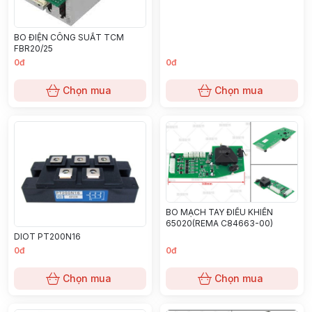
BO ĐIỆN CÔNG SUẤT TCM
FBR20/25
0đ
0đ
Chọn mua
Chọn mua
BO MẠCH TAY ĐIỀU KHIỂN
65020(REMA C84663-00)
DIOT PT200N16
0đ
0đ
Chọn mua
Chọn mua