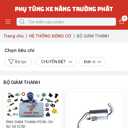
PHỤ TÙNG XE NÂNG TRƯỜNG PHÁT
0
Trang chủ
HỆ THỐNG ĐỘNG CƠ
BỘ GIẢM THANH
Chọn tiêu chí
Bộ lọc
CHUYÊN BIỆT
Đơn vị
BỘ GIẢM THANH
ỐNG GIẢM THANH FD18~30-
15/-20 (C15)