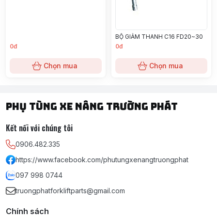
BỘ GIẢM THANH C16 FD20~30
0đ
0đ
Chọn mua
Chọn mua
PHỤ TÙNG XE NÂNG TRƯỜNG PHÁT
Kết nối với chúng tôi
0906.482.335
https://www.facebook.com/phutungxenangtruongphat
097 998 0744
truongphatforkliftparts@gmail.com
Chính sách