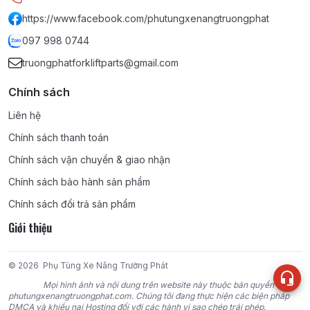
https://www.facebook.com/phutungxenangtruongphat
097 998 0744
truongphatforkliftparts@gmail.com
Chính sách
Liên hệ
Chính sách thanh toán
Chính sách vận chuyển & giao nhận
Chính sách bảo hành sản phẩm
Chính sách đổi trả sản phẩm
Giới thiệu
© 2026
Phụ Tùng Xe Nâng Trường Phát
Mọi hình ảnh và nội dung trên website này thuộc bản quyền của
phutungxenangtruongphat.com. Chúng tôi đang thực hiện các biện pháp
DMCA và khiếu nại Hosting đối với các hành vi sao chép trái phép.