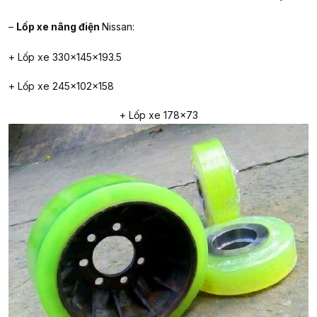
–
Lốp xe nâng
điện
Nissan:
+ Lốp xe 330x145x193.5
+ Lốp xe 245x102x158
+ Lốp xe 178×73