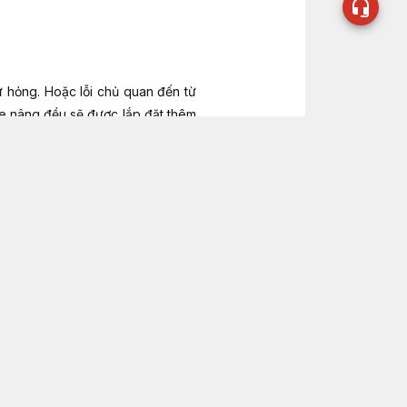
hỏng. Hoặc lỗi chủ quan đến từ
xe nâng đều sẽ được lắp đặt thêm
hống máy gặp vấn đề, đèn báo lập
 đã được mã hóa thành con số để
nhận biết dấu hiệu, tiến hành sửa
 gặp vấn đề. Lúc này, tài xế cần
ạn xác định được chính xác vấn đề