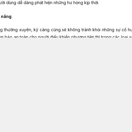
ời dùng dễ dàng phát hiện những hư hỏng kịp thời.
e nâng
 thường xuyên, kỹ càng cũng sẽ không tránh khỏi những sự cố hư 
m bảo an toàn cho người điều khiển phương tiện thì trong các loại 
h xe kịp thời phát hiện ra các lỗi hư hỏng, nhất là trường hợp hệ t
 có thể xuất phát từ những nguyên nhân khác nhau. Nhưng toàn bộ
uật viên dễ dàng xác định bộ phận gặp vấn đề. Qua đó, tài xế sẽ sớm 
èn xe nâng
mới.
ra tín hiệu
trên xe nâng
phát ra tín hiệu thông báo thì chắc chắn đã có bộ phận
 thống thông qua bảng điều khiến. Thao tác trực tiếp này sẽ giúp b