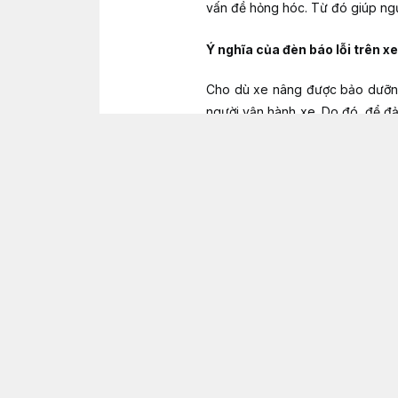
vấn đề hỏng hóc. Từ đó giúp ngư
Ý nghĩa của đèn báo lỗi trên x
Cho dù xe nâng được bảo dưỡng
người vận hành xe. Do đó, để đả
hệ thống báo lỗi.
Sản phẩm giúp cho người vận hàn
tức phát ra tín hiệu cảnh báo.
Ngoài ra, các sự cố từ xe nâng
hỗ trợ người điều khiển và kỹ th
chữa và tìm cách thay thế mẫu
đ
Cần làm gì khi đèn báo lỗi phát 
Thông thường, khi
đèn báo lỗi 
tiến hành tra cứu mã lỗi trên hệ