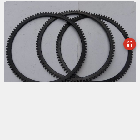
KINH NGHIỆM XE NÂNG
Mua vòng răng bánh đà xe nâng uy tín, chất lượng ở
đâu?